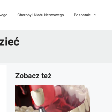
wego
Choroby Ukladu Nerwowego
Pozostale
zieć
Zobacz też