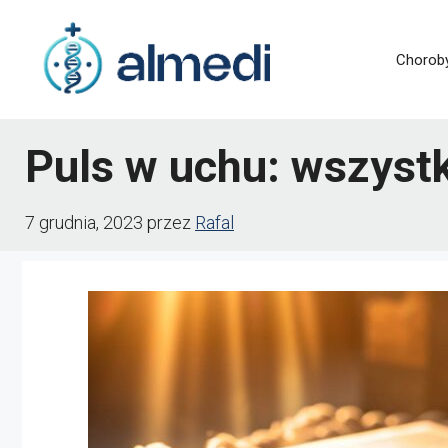
Przejdź
do
Chorob
treści
Puls w uchu: wszystk
7 grudnia, 2023
przez
Rafal