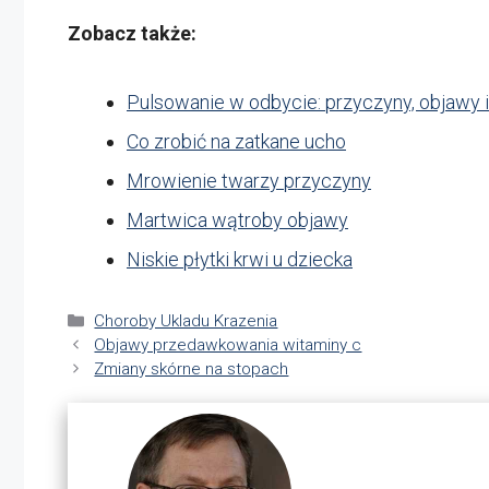
Zobacz także:
Pulsowanie w odbycie: przyczyny, objawy 
Co zrobić na zatkane ucho
Mrowienie twarzy przyczyny
Martwica wątroby objawy
Niskie płytki krwi u dziecka
Kategorie
Choroby Ukladu Krazenia
Objawy przedawkowania witaminy c
Zmiany skórne na stopach