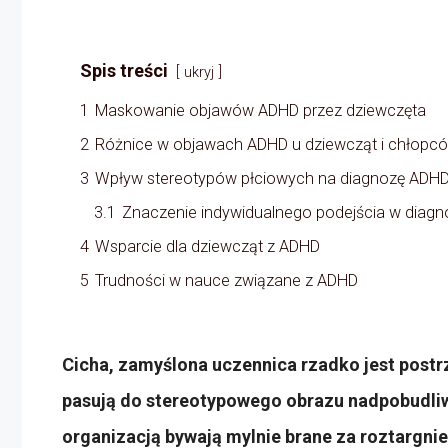
Spis treści
ukryj
1
Maskowanie objawów ADHD przez dziewczęta
2
Różnice w objawach ADHD u dziewcząt i chłopc
3
Wpływ stereotypów płciowych na diagnozę ADH
3.1
Znaczenie indywidualnego podejścia w diagn
4
Wsparcie dla dziewcząt z ADHD
5
Trudności w nauce związane z ADHD
Cicha, zamyślona uczennica rzadko jest postr
pasują do stereotypowego obrazu nadpobudliw
organizacją bywają mylnie brane za roztargnie