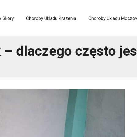
y Skory
Choroby Ukladu Krazenia
Choroby Ukladu Moczo
– dlaczego często je