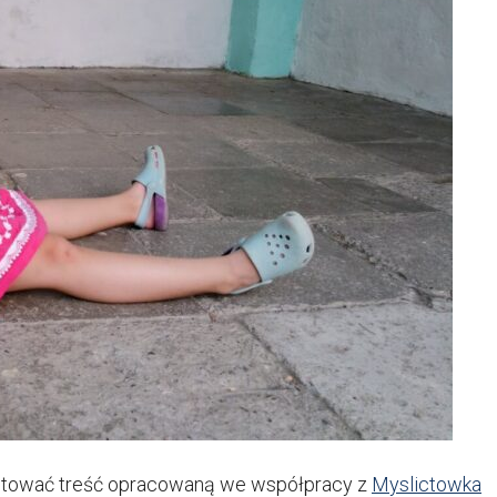
tować treść opracowaną we współpracy z
Myslictowka