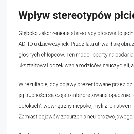
Wpływ stereotypów płc
Głęboko zakorzenione stereotypy płciowe to jed
ADHD u dziewczynek. Przez lata utrwalił się obr
głośnych chłopców. Ten model, oparty na badaniac
ukształtował oczekiwania rodziców, nauczycieli, a
W rezultacie, gdy objawy prezentowane przez d
jej trudności są często interpretowane opacznie. 
obłokach”, wewnętrzny niepokój myli z lenistwem
Zamiast objawów zaburzenia neurorozwojowego, o