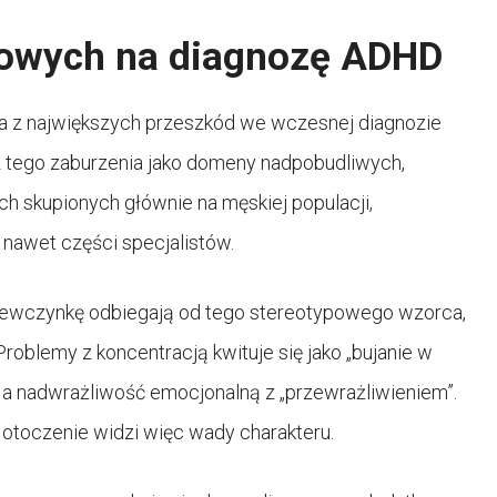
iowych na diagnozę ADHD
na z największych przeszkód we wczesnej diagnozie
az tego zaburzenia jako domeny nadpobudliwych,
h skupionych głównie na męskiej populacji,
 nawet części specjalistów.
ziewczynkę odbiegają od tego stereotypowego wzorca,
Problemy z koncentracją kwituje się jako „bujanie w
, a nadwrażliwość emocjonalną z „przewrażliwieniem”.
toczenie widzi więc wady charakteru.