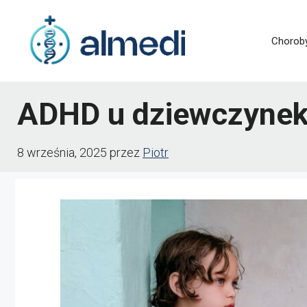
Przejdź
do
Chorob
treści
ADHD u dziewczynek 
8 września, 2025
przez
Piotr