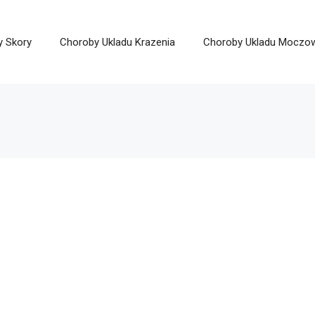
y Skory
Choroby Ukladu Krazenia
Choroby Ukladu Moczo