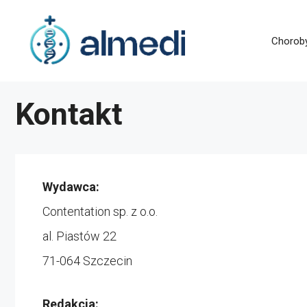
Przejdź
do
Chorob
treści
Kontakt
Wydawca:
Contentation sp. z o.o.
al. Piastów 22
71-064 Szczecin
Redakcja: