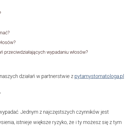
?
ymać?
 włosów?
ań przeciwdziałających wypadaniu włosów?
naszych działań w partnerstwie z
pytamystomatologa.pl
?
 wypadać. Jednym z najczęstszych czynników jest
łysienia, istnieje większe ryzyko, że i ty możesz się z tym