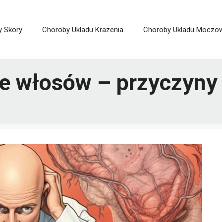
y Skory
Choroby Ukladu Krazenia
Choroby Ukladu Moczo
 włosów – przyczyny i