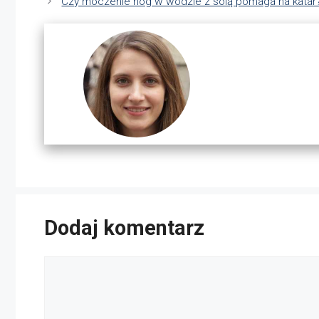
Czy moczenie nóg w wodzie z solą pomaga na katar
Dodaj komentarz
Komentarz