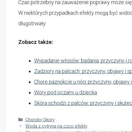
Czas potrzebny na zauważenie poprawy może się 
W niektórych przypadkach efekty mogą być widocz
długotrwały.
Zobacz także:
Wypadanie włosów: badania, przyczyny i r
Zadziory na palcach: przyczyny, objawy i 
Chore paznokcie u nóg: przyczyny, objawy 
Wory pod oczami u dziecka
Skóra schodzi z palców: przyczyny i skut
Kategorie
Choroby Skory
Woda z cytryną na czco efekty