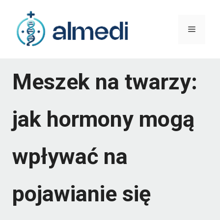
Przejdź
do
Menu
treści
Meszek na twarzy:
jak hormony mogą
wpływać na
pojawianie się