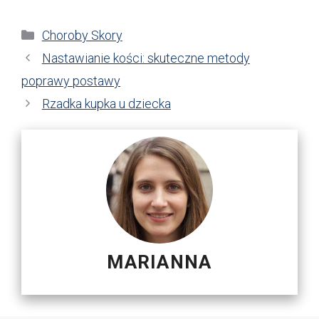
Kategorie
Choroby Skory
Nastawianie kości: skuteczne metody
poprawy postawy
Rzadka kupka u dziecka
MARIANNA