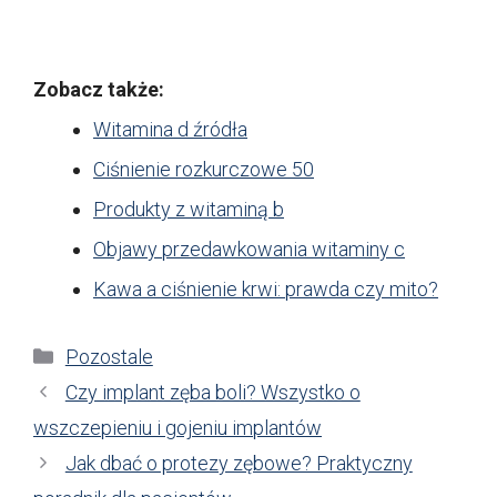
Zobacz także:
Witamina d źródła
Ciśnienie rozkurczowe 50
Produkty z witaminą b
Objawy przedawkowania witaminy c
Kawa a ciśnienie krwi: prawda czy mito?
Kategorie
Pozostale
Czy implant zęba boli? Wszystko o
wszczepieniu i gojeniu implantów
Jak dbać o protezy zębowe? Praktyczny