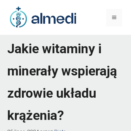
Przejdź
do
Menu
treści
Jakie witaminy i
minerały wspierają
zdrowie układu
krążenia?