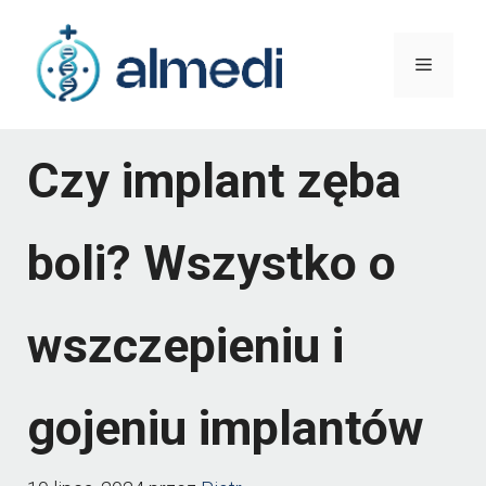
Przejdź
do
Menu
treści
Czy implant zęba
boli? Wszystko o
wszczepieniu i
gojeniu implantów