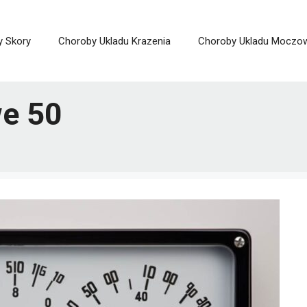
y Skory
Choroby Ukladu Krazenia
Choroby Ukladu Moczo
we 50