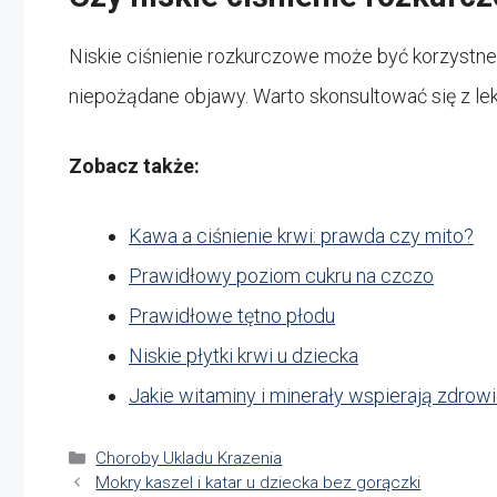
Niskie ciśnienie rozkurczowe może być korzystn
niepożądane objawy. Warto skonsultować się z lek
Zobacz także:
Kawa a ciśnienie krwi: prawda czy mito?
Prawidłowy poziom cukru na czczo
Prawidłowe tętno płodu
Niskie płytki krwi u dziecka
Jakie witaminy i minerały wspierają zdrowi
Kategorie
Choroby Ukladu Krazenia
Mokry kaszel i katar u dziecka bez gorączki