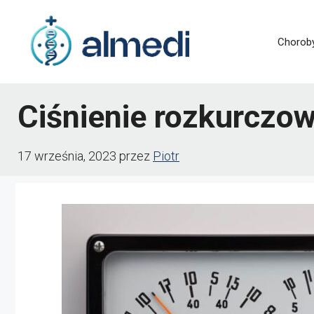
Przejdź
do
Chorob
treści
Ciśnienie rozkurczo
17 września, 2023
przez
Piotr