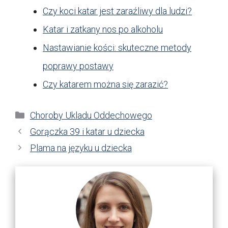
Czy koci katar jest zaraźliwy dla ludzi?
Katar i zatkany nos po alkoholu
Nastawianie kości: skuteczne metody
poprawy postawy
Czy katarem można się zarazić?
Kategorie
Choroby Ukladu Oddechowego
Gorączka 39 i katar u dziecka
Plama na języku u dziecka